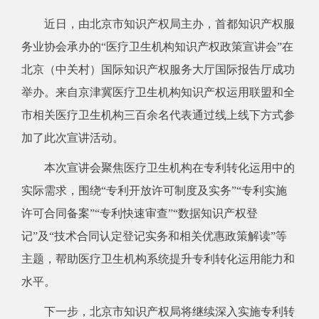
近
日，
由
北京市知识产权局
主办，首都知识产权服
务业协会承办的
“医疗卫生机构知识产权政策宣讲会”在
北京（中关村）国际知识产权服务大厅国际报告厅
成功
举办。来自京津冀医疗卫生机构知识产权运用联盟
和
全
市
相关
医疗卫生机构
三
百余名代表通过线上线下方式参
加了此次宣讲活动。
本次宣讲会聚焦医疗卫生机构在专利转化运用中的
实际需求，围绕
“
专利开放许可制度及实务
”“
专利实施
许可合同备案
”“
专利快速审查
”“
数据知识产权登
记
”
及
“技术合同认定登记实务和相关优惠政策解读”
等
主题，帮助医疗卫生机构系统提升专利转化运用能力和
水平。
下一步，北京市知识产权局将继续深入实施专利转