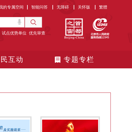
我的专属空间
智能问答
无障碍
关怀版
繁體
试点优势单位
优先审查
政民互动
专题专栏