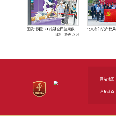
医院“标配”AI 推进全民健康数智化
日期：2026-05-26
网站地图
意见建议