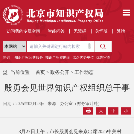
访问我的专属空间
智能问答
无障碍
关怀版
繁體
热词：
知识产权公共服务
知识产权资助金
试点优势单位
优先审查
当前位置：
首页
>
政务公开
>
工作动态
殷勇会见世界知识产权组织总干事
日期：2025年03月28日
来源：办公室（财务审计处）
大
中
小
3月27日上午，市长殷勇会见来京出席2025中关村