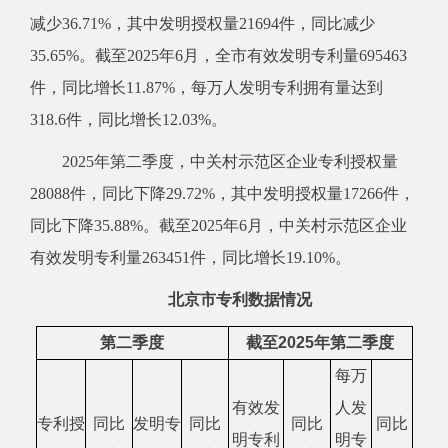
减少
36.71
%，其中发明授权量
21694
件，同比
减少
35.65
%。截至202
5
年
6
月，全市有效发明专利量
695463
件，同比增长
11.87
%，每万人发明专利拥有量达到
318.6
件，同比增长
12.03
%。
202
5
年
第二季度，
中关村示范区企业专利授权量
28088
件，同比下降
29.72
%，其中发明授权量
17266
件，
同比下降
35.88
%。截至202
5
年
6
月，中关村示范区企业
有效发明专利量
263451
件，同比增长
19.10
%。
北京
市专利
数据情况
第二季度
截至202
5
年
第二季度
每万
有效发
人发
专利授
同比
发明专
同比
同比
同比
明专利
明专