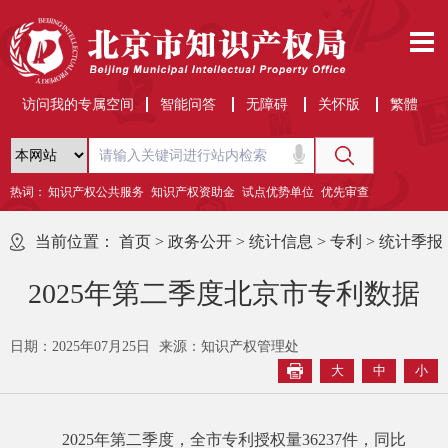
访问我的专属空间
智能问答
无障碍
关怀版
繁體
热词：
知识产权公共服务
知识产权资助金
试点优势单位
优先审查
当前位置：
首页
>
政务公开
>
统计信息
>
专利
>
统计季报
2025年第二季度北京市专利数据
日期：2025年07月25日
来源：知识产权管理处
大
中
小
202
5
年
第二季度
，全市专利授权量
36237
件，同比