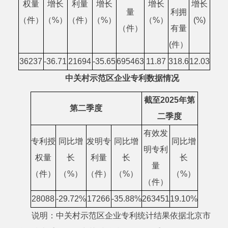
权量
增长
利量
增长
增长
增长
量
利拥
（件）
（
%）
（件）
（
%）
（
%）
(%)
（件）
有量
(件）
36237
-36.71
21694
-35.65
695463
11.87
318.6
12.03
中关村示范区企业专利数据情况
截至202
5
年
第
第二季度
二季度
有效发
专利授
同比增
发明专
同比增
同比增
明专利
权量
长
利量
长
长
量
（件）
（%）
（件）
（%）
（%）
（件）
28088
-29.72%
17266
-35.88%
2
63451
19.10%
说明
：
中关村示范区企业专利
统计
结果依据北京市