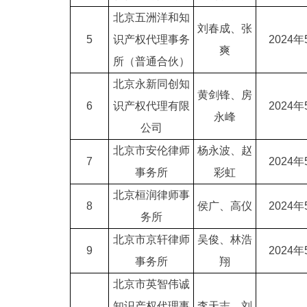
北京五洲洋和知
刘春成、张
5
识产权代理事务
2024年
爽
所（普通合伙）
北京永新同创知
黄剑锋、房
6
识产权代理有限
2024年
永峰
公司
北京市安伦律师
杨永波、赵
7
2024年
事务所
彩虹
北京桓润律师事
8
侯广、高仪
2024年
务所
北京市京轩律师
吴俊、林浩
9
2024年
事务所
翔
北京市英智伟诚
知识产权代理事
李天志、刘