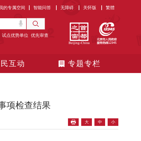
我的专属空间
智能问答
无障碍
关怀版
繁體
试点优势单位
优先审查
政民互动
专题专栏
查事项检查结果
大
中
小