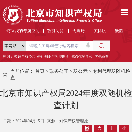
访问我的专属空间
智能问答
无障碍
关怀版
繁體
热词：
知识产权公共服务
知识产权资助金
试点优势单位
优先审查
当前位置：
首页
>
政务公开
>
双公示
>
专利代理双随机检
查
北京市知识产权局2024年度双随机检
查计划
日期：2024年04月15日
来源：知识产权管理处
大
中
小