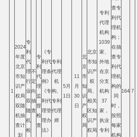
查专
专利
利代
代理
理机
机构
构；
专
1039
2024
在抽
利
《专
北京
家、
年度
专
北
查专
代
利代
专利
市知
外地
北京
利
京
利代
理
不
理条
代理
识产
在京
市知
代
11
市
理机
行
定
例》
机
权
分支
识产
理
5月
月
知
构的
1
业
向
《专
构、
局、
机构
164
7
权局
监
1日
30
识
同
双
抽
利代
专利
相关
37
双随
督
日
产
时，
随
查
理管
代理
区知
家，
机抽
检
权
按照
机
理办
师
识产
执业
查计
查
局
每家
检
法》
权局
专利
划
机构