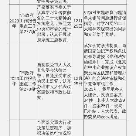
党中央决策部署。
严格落实市委关于
认真学习宣传贯彻
组织对主题教育问题清
"市政府
党的二十大精神的
单未销号问题进行督促
工作报告
12月
2023
实施意见，按照党
指导。对学习党的二十
年
重点工作
25日
中央和市委的统一
大精神表现突出的同志
第277项"
部署，认真开展政
和支部给予奖励。
府系统主题教育。
落实会前学法制度，邀
请国家知识产权局条法
司领导讲授《专利法实
施细则》；完成《北京
自觉接受市人大及
市中小企业知识产权集
其常委会法律监
"市政府
聚发展区认定和管理办
督，自觉接受市政
工作报告
12月
法》的合法性审核和公
2023
协民主监督，认真
年
重点工作
25日
平竞争审核工作。
办理市人大代表议
第278项"
2023年，我局承办人
案建议和市政协提
大建议、政协提案共
案。
34件，其中人大建议9
件，提案25件，现均
已办结，人大代表、政
协委员均表示满意。
全面落实重大行政
决策法定程序，加
强决策执行情况跟