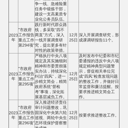
争一线、急难险重
任务中锻炼干部，
建设一支高素质专
业化公务员队伍。
践行新时代群众路
"市政府
线，多采取“四不
工作报告
两直”方式，深入
12月
深入开展调查研究，形
2023
年
重点工作
一线开展调查研
25日
成课调研报告11个。
第294项"
究，提出更多有针
对性的政策举措。
严格执行中央八项
及时发布中纪委和市纪
规定及其实施细则
委通报的违反中央八项
精神和市委贯彻落
规定精神典型问题警
"市政府
实办法，持续深化
示，督促相关单位完
工作报告
12月
2023
纠治“四风”，进一
成“四风”检查发现问题
年
重点工作
25日
步精文简会，精简
的整改工作，并做好日
第295项"
政府系统“督检
常监督和廉洁提醒。按
考”事项，深化拓
要求推进精文简会工
展基层减负工作。
作。
深入推进经济责任
"市政府
审计问题整改，巩
工作报告
固深化中央第六轮
12月
2023
按要求推进整改工作。
年
重点工作
巡视、两轮中央生
25日
第296项"
态环境保护督察整