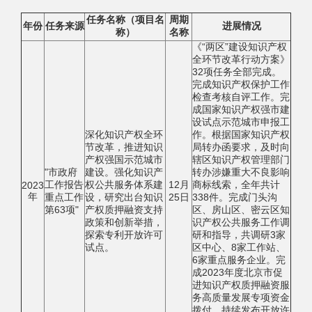
任务名称（项目名
周期
年份
任务来源
进展情况
称）
名称
《“两区”建设知识产权
全环节改革行动方案》
32项任务全部完成。
完成知识产权保护工作
检查考核自评工作。完
成国家知识产权强市建
设试点示范城市申报工
深化知识产权全环
作。根据国家知识产权
节改革，推进知识
局转办函要求，及时向
产权强国示范城市
辖区知识产权管理部门
"市政府
建设。强化知识产
转办涉嫌重大不良影响
工作报告
权公共服务体系建
12月
商标线索，全年共计
2023
年
重点工作
设，研究出台知识
25日
338件。完成门头沟
第63项"
产权质押融资支持
区、房山区、密云区知
政策和创新举措，
识产权公共服务工作调
探索专利开放许可
研和指导，共调研3家
试点。
区中心、8家工作站、
6家重点服务企业。完
成2023年度北京市促
进知识产权质押融资服
务高质量发展专项资金
拨付。持续发布开放许