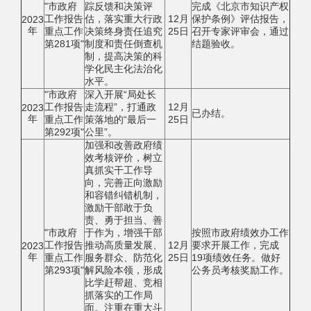
"市政府
踪反馈和决策评
完成《北京市知识产权
工作报告
估，落实重大行政
12月
保护条例》评估报告，
2023
年
重点工作
决策终身责任追究
25日
召开专家评审会，通过
第281项"
制度和责任倒查机
结题验收。
制，提高决策的科
学化民主化法治化
水平。
"市政府
深入开展“局处长
工作报告
走流程”，打通政
12月
2023
已办结。
年
重点工作
策落地的“最后一
25日
第292项"
公里”。
加强和改善政府绩
效考核评价，树立
真抓实干工作导
向，完善正向激励
和容错纠错机制，
激励干部敢于负
责、勇于担当、善
"市政府
于作为，增强干部
按照市政府绩效办工作
工作报告
推动高质量发展、
12月
要求开展工作，完成
2023
年
重点工作
服务群众、防范化
25日
19项绩效任务。做好
第293项"
解风险本领，形成
公务员考核奖励工作。
比学赶帮超、竞相
抓落实的工作局
面。注重在重大斗