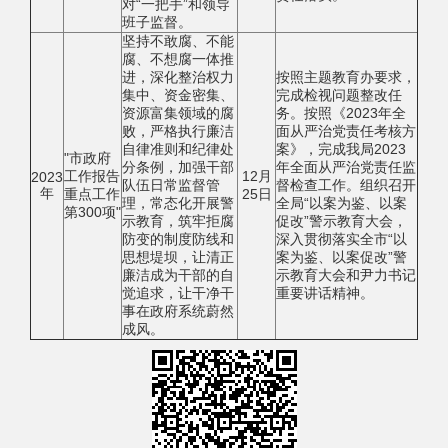
对“一把手”和领导
班子监督。
坚持不敢腐、不能
腐、不想腐一体推
进，深化整治权力
按照主题教育办要求，
集中、资金密集、
完成检视问题整改任
资源富集领域的腐
务。按照《2023年全
败，严格执行廉洁
面从严治党责任考核方
自律准则和纪律处
案》，完成我局2023
"市政府
分条例，加强干部
年全面从严治党责任监
工作报告
12月
2023
队伍日常监督管
督检查工作。组织召开
年
重点工作
25日
理，常态化开展警
全局“以案为鉴、以案
第300项"
示教育，筑牢拒腐
促改”警示教育大会，
防变的制度防线和
深入贯彻落实全市“以
思想堤坝，让清正
案为鉴、以案促改”警
廉洁成为干部的自
示教育大会和尹力书记
觉追求，让干净干
重要讲话精神。
事在政府系统蔚然
成风。