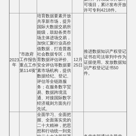
可项目，累计发布开放
许可专利4218件。
培育数据要素开放
共享新市场，提升
国际大数据交易所
能级，鼓励各类市
场主体进场交易，
加快汇聚行业高价
值数据，打造普惠
推进数据知识产权登记
"市政府
社会数据专区；培
证书在司法审判中作为
工作报告
育数据评估评价、
12月
2023
证据使用。发放数据知
年
重点工作
安全评估等数据要
25日
识产权登记证书50
第114项"
素市场机构，提供
件。
数据经纪、登记、
评估等全链路服
务；在服务数字贸
易、数据跨境流
通、对接国际数字
经济规则方面先行
先试。
全面学习、全面把
握、全面落实党的
二十大精神，把思
想和行动统一到党