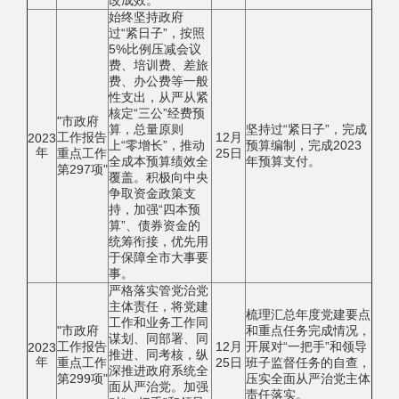
改成效。
始终坚持政府
过“紧日子”，按照
5%比例压减会议
费、培训费、差旅
费、办公费等一般
性支出，从严从紧
核定“三公”经费预
"市政府
算，总量原则
坚持过“紧日子”，完成
工作报告
12月
2023
上“零增长”，推动
预算编制，完成2023
年
重点工作
25日
全成本预算绩效全
年预算支付。
第297项"
覆盖。积极向中央
争取资金政策支
持，加强“四本预
算”、债券资金的
统筹衔接，优先用
于保障全市大事要
事。
严格落实管党治党
主体责任，将党建
梳理汇总年度党建要点
工作和业务工作同
"市政府
和重点任务完成情况，
谋划、同部署、同
工作报告
12月
开展对“一把手”和领导
2023
推进、同考核，纵
年
重点工作
25日
班子监督任务的自查，
深推进政府系统全
第299项"
压实全面从严治党主体
面从严治党。加强
责任落实。