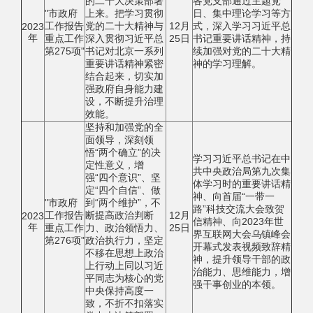
的二十大决策部署
各党支部通过主题党
"市政府
上来。把学习贯彻
日、集中理论学习等方
工作报告
党的二十大精神与
12月
式，深入学习习近平总
2023
年
重点工作
深入贯彻习近平总
25日
书记重要讲话精神，持
第275项"
书记对北京一系列
续加强对党的二十大精
重要讲话精神紧密
神的学习理解。
结合起来，切实加
强政府自身能力建
设，不断提升治理
效能。
坚持和加强党的全
面领导，深刻领
悟“两个确立”的决
学习习近平总书记在中
定性意义，增
共中央政治局第九次集
强“四个意识”、坚
体学习时的重要讲话精
定“四个自信”、做
神、向首届“一带一
"市政府
到“两个维护”，不
路”科技交流大会致贺
工作报告
断提高政治判断
12月
2023
信精神、向2023年世
年
重点工作
力、政治领悟力、
25日
界互联网大会乌镇峰会
第276项"
政治执行力，坚定
开幕式发表视频致辞精
不移在思想上政治
神，提升领导干部的政
上行动上同以习近
治能力、思维能力，增
平同志为核心的党
强干事创业的本领。
中央保持高度一
致，不折不扣落实