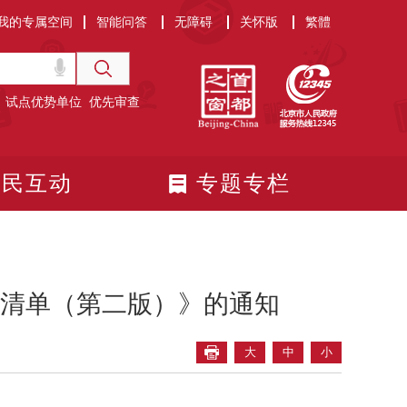
我的专属空间
智能问答
无障碍
关怀版
繁體
试点优势单位
优先审查
政民互动
专题专栏
清单（第二版）》的通知
大
中
小