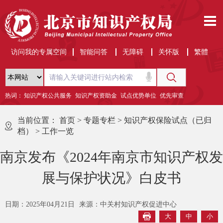
访问我的专属空间
智能问答
无障碍
关怀版
繁體
热词：
知识产权公共服务
知识产权资助金
试点优势单位
优先审查
当前位置：
首页
>
专题专栏
>
知识产权保险试点（已归
档）
>
工作一览
南京发布《2024年南京市知识产权发
展与保护状况》白皮书
日期：2025年04月21日
来源：中关村知识产权促进中心
大
中
小