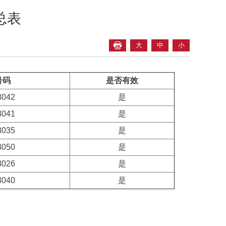
总表
大
中
小
号码
是否有效
3042
是
3041
是
3035
是
3050
是
3026
是
3040
是