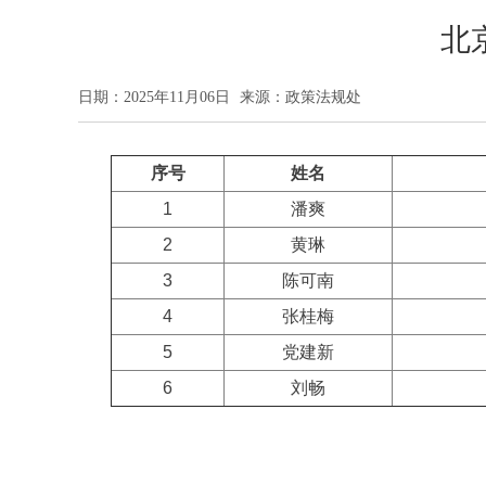
北
日期：2025年11月06日
来源：政策法规处
序号
姓名
1
潘爽
2
黄琳
3
陈可南
4
张桂梅
5
党建新
6
刘畅