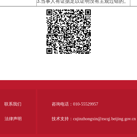
3.当事人有证据足以证明没有主观过错的。
联系我们
咨询电话：010-55529957
法律声明
技术支持：cujinzhongxin@zscqj.beijing.gov.cn