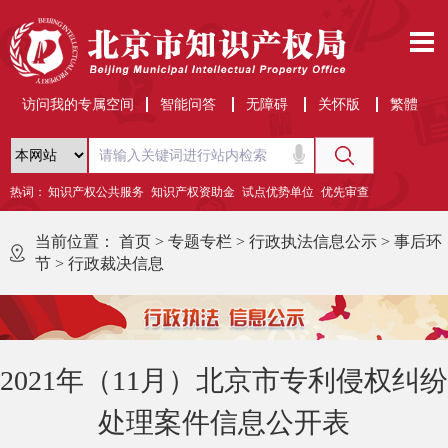
访问我的专属空间
智能问答
无障碍
关怀版
繁體
热词：
知识产权公共服务
知识产权资助金
试点优势单位
优先审查
当前位置：
首页
>
专题专栏
>
行政执法信息公示
>
事后环
节
>
行政裁决信息
2021年（11月）北京市专利侵权纠纷
处理案件信息公开表