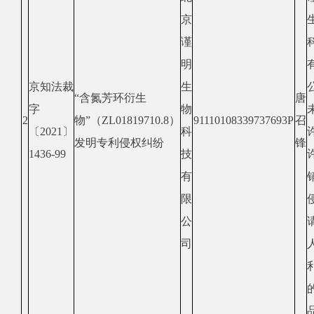
京
谨
明
京知法裁
生
“含氮芳环衍生
唐
字
物
2
物”（
ZL01819710.8
）
91110108339737693P
召
〔
2021
〕
科
发明专利侵权纠纷
锋
1436
-
99
技
有
限
公
司