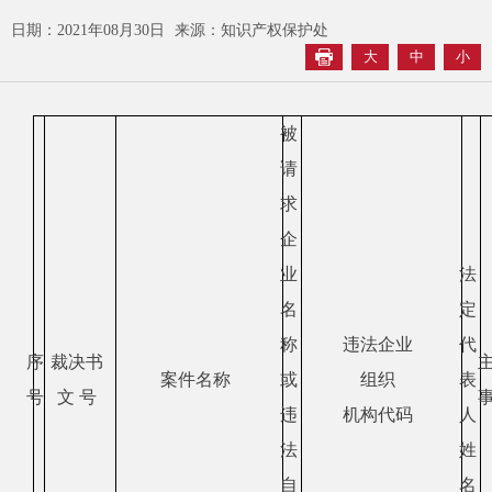
日期：2021年08月30日
来源：知识产权保护处
大
中
小
被
请
求
企
业
法
名
定
称
违法企业
代
序
裁决书
案件名称
或
组织
表
号
文
号
违
机构代码
人
法
姓
自
名