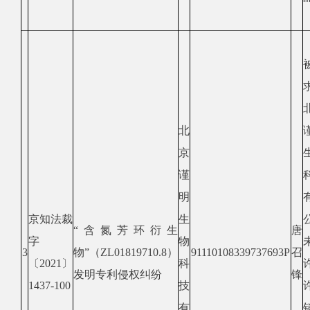
北
京
谨
明
京知法裁
生
“含氮芳环衍生
唐
字
物
3
物”（
ZL01819710.8
）
91110108339737693P
召
〔2021〕
科
发明专利侵权纠纷
锋
1437
-
100
技
有