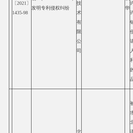
〔2021〕
技
发明专利侵权纠纷
华
1435-98
术
有
限
公
司
北