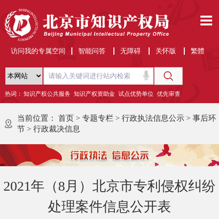
访问我的专属空间
智能问答
无障碍
关怀版
繁體
热词：
知识产权公共服务
知识产权资助金
试点优势单位
优先审查
当前位置：
首页
>
专题专栏
>
行政执法信息公示
>
事后环
节
>
行政裁决信息
2021年（8月）北京市专利侵权纠纷
处理案件信息公开表