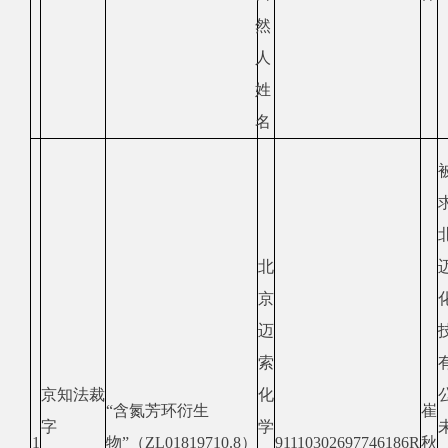
然
人
姓
名
北
京
迈
索
京知法裁
化
“含氮芳环衍生
崔
字
学
1
物”（ZL01819710.8）
91110302697746186R
秋