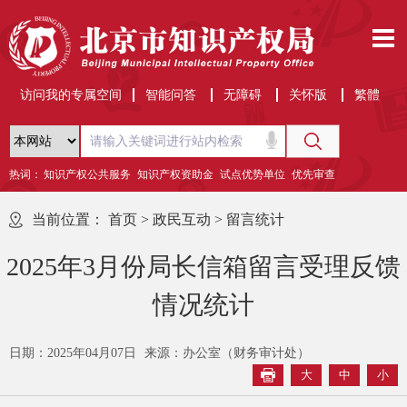
访问我的专属空间
智能问答
无障碍
关怀版
繁體
热词：
知识产权公共服务
知识产权资助金
试点优势单位
优先审查
当前位置：
首页
>
政民互动
>
留言统计
2025年3月份局长信箱留言受理反馈
情况统计
日期：2025年04月07日
来源：办公室（财务审计处）
大
中
小