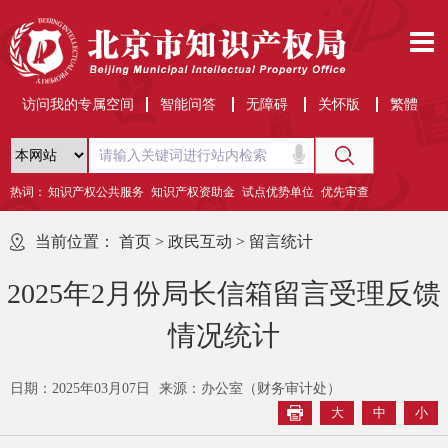
访问我的专属空间
智能问答
无障碍
关怀版
繁體
热词：
知识产权公共服务
知识产权资助金
试点优势单位
优先审查
当前位置：
首页
>
政民互动
>
留言统计
2025年2月份局长信箱留言受理反馈
情况统计
日期：2025年03月07日
来源：办公室（财务审计处）
大
中
小