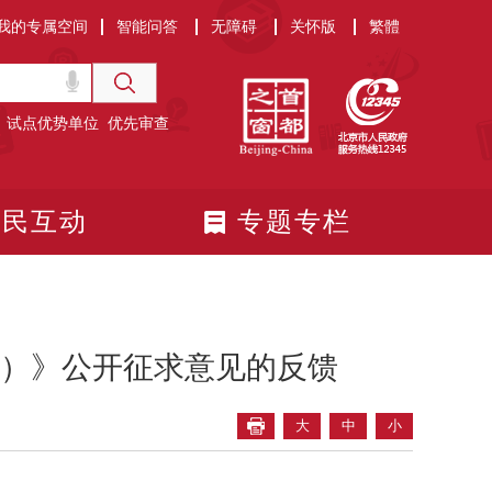
我的专属空间
智能问答
无障碍
关怀版
繁體
试点优势单位
优先审查
政民互动
专题专栏
）》公开征求意见的反馈
大
中
小