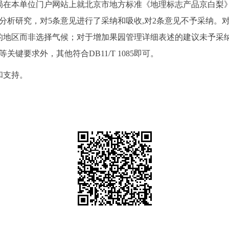
局在本单位门户网站上就北京市地方标准《地理标志产品京白梨
分析研究，对
5
条意见进行了采纳和吸收
,
对2条意见不予采纳
。
的地区而非选择气候；对于增加果园管理详细表述的建议未予采
肥等关键要求外，其他符合DB11/T 1085即可。
和支持。