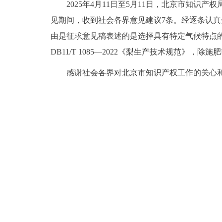
202
5
年
4
月
11
日至
5
月
11
日，北京市知识产权
见期间，收到社会各界意见建议
7
条。经逐条认真
由是征求意见稿表述的是选择具有特定气候特点
DB11/T 1085—2022《梨生产技术规范》，除施
感谢社会各界对北京市知识产权工作的关心