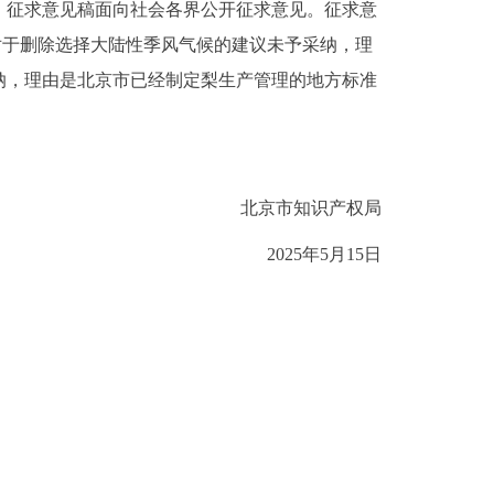
》征求意见稿面向社会各界公开征求意见。征求意
对于删除选择大陆性季风气候的建议未予采纳，理
纳，理由是北京市已经制定梨生产管理的地方标准
北京市知识产权局
202
5
年
5
月
15
日