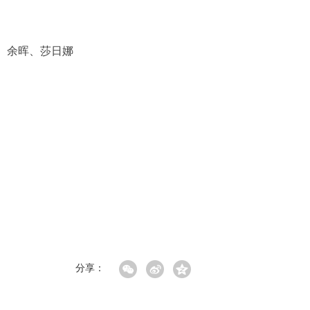
、余晖、莎日娜
分享：