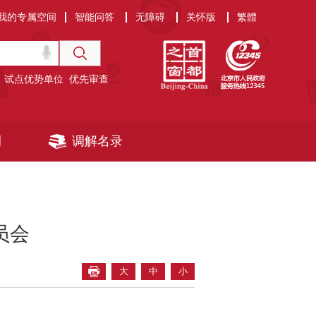
我的专属空间
智能问答
无障碍
关怀版
繁體
试点优势单位
优先审查
例
调解名录
员会
大
中
小