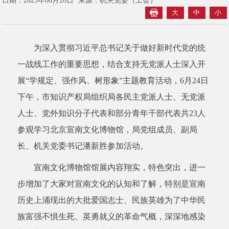
日期：2025年06月26日
来源：机关党委（工会）
大
中
小
为深入贯彻习近平总书记关于
做好新时代党的
统
一战线工作的重要思想，
结合支持
无党派人士深入开
展“学规定、强作风、树形象”主题教育活动，6月24日
下午，市知识产权局
组织局各民主党派人士、无党派
人士、党外知识分子代表和部分青年干部代表共
23人
参观学习北京宣南文化博物馆，局党组成员、副局
长、机关党委书记潘新胜参加活动。
宣南文化博物馆馆展内容翔实，特色突出，进一
步增加了大家对宣南文化的认知和了解，特别是宣南
历史上涌现出的大批爱国志士、民族英雄为了中华民
族富强不惧生死、英勇就义的革命气概，深深地感染